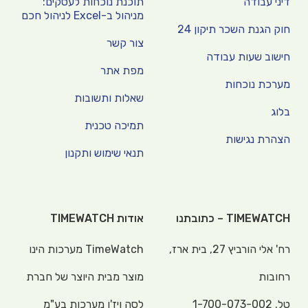
דיני עבודה
תוכנת נוכחות לעסקים:
מניהול ב-Excel לניהול חכם
חוק הגנת השכר תיקון 24
צור קשר
חישוב שעות עבודה
מפת אתר
מערכת נוכחות
שאלות ותשובות
בלוג
תמיכה טכנית
הצהרת נגישות
תנאי שימוש ותקנון
TIMEWATCH – כתובתנו
אודות TIMEWATCH
רח' אלי הורביץ 27, בית ארז,
TimeWatch מערכות הינו
רחובות
מוצר מבית היוצר של חברת
טל.
1-700-073-002
לסה ויז'ן מערכות בע"מ