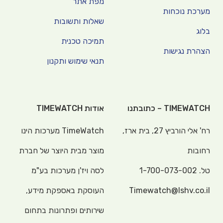
מפת אתר
מערכת נוכחות
שאלות ותשובות
בלוג
תמיכה טכנית
הצהרת נגישות
תנאי שימוש ותקנון
TIMEWATCH – כתובתנו
אודות TIMEWATCH
רח' אלי הורביץ 27, בית ארז,
TimeWatch מערכות הינו
רחובות
מוצר מבית היוצר של חברת
טל.
1-700-073-002
לסה ויז'ן מערכות בע"מ
Timewatch@lshv.co.il
העוסקת באספקת מידע,
שירותים ופתרונות בתחום