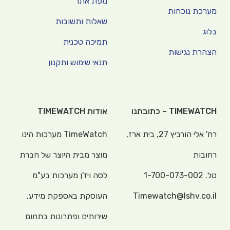
מפת אתר
מערכת נוכחות
שאלות ותשובות
בלוג
תמיכה טכנית
הצהרת נגישות
תנאי שימוש ותקנון
TIMEWATCH – כתובתנו
אודות TIMEWATCH
רח' אלי הורביץ 27, בית ארז,
TimeWatch מערכות הינו
רחובות
מוצר מבית היוצר של חברת
טל.
1-700-073-002
לסה ויז'ן מערכות בע"מ
Timewatch@lshv.co.il
העוסקת באספקת מידע,
שירותים ופתרונות בתחום